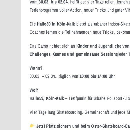
Vom
30.03. bis 02.04.
heißt es: vier Tage rollen, lern
Ferienprogramm voller Action, neuer Tricks und guter Vi
Die
Halle59 in Köln-Kalk
bietet als urbaner Indoor-Skat
Coaches lernen die Teilnehmenden neue Tricks, bekomm
Das Camp richtet sich an
Kinder und Jugendliche von 
Challenges, Games und gemeinsame Sessions
jeden 
Wann?
30.03. – 02.04., täglich von
10:00 bis 14:00 Uhr
Wo?
Halle59, Köln-Kalk
– Treffpunkt für urbane Rollsportkultu
Vier Tage lang Skateboarding, Gemeinschaft und jede Meng
Jetzt Platz sichern und beim Oster-Skateboard-C