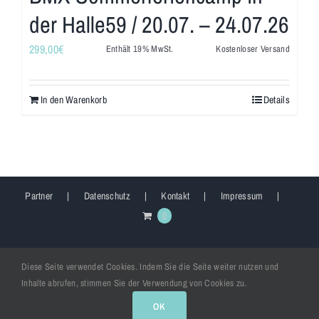
der Halle59 / 20.07. – 24.07.26
299,00
€
Enthält 19% MwSt.
Kostenloser Versand
In den Warenkorb
Details
Partner
Datenschutz
Kontakt
Impressum
0
Diese Seite verwendet Cookies. Indem Sie die Seite weiter nutzen und
Inhalte abrufen, stimmen Sie der Verwendung von Cookies zu.
Copyright 2020 - 2026
WHEELART
| All Rights Reserved
OK
Instagram