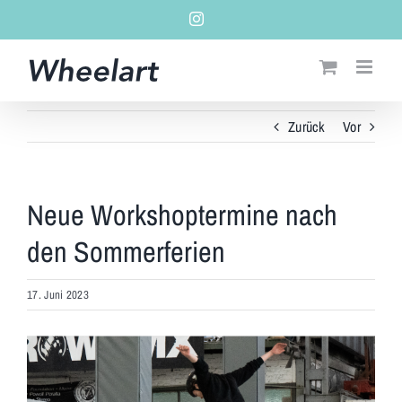
Zum
Instagram
Inhalt
springen
Zurück
Vor
Neue Workshoptermine nach
den Sommerferien
17. Juni 2023
Zeige
grösseres
Bild