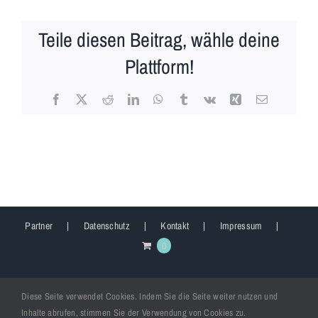
Teile diesen Beitrag, wähle deine
Plattform!
Facebook
X
Reddit
LinkedIn
WhatsApp
Tumblr
Vk
Xing
E-
Mail
Partner
Datenschutz
Kontakt
Impressum
0
Diese Seite verwendet Cookies. Indem Sie die Seite weiter nutzen und
Inhalte abrufen, stimmen Sie der Verwendung von Cookies zu.
Copyright 2020 - 2026
WHEELART
| All Rights Reserved