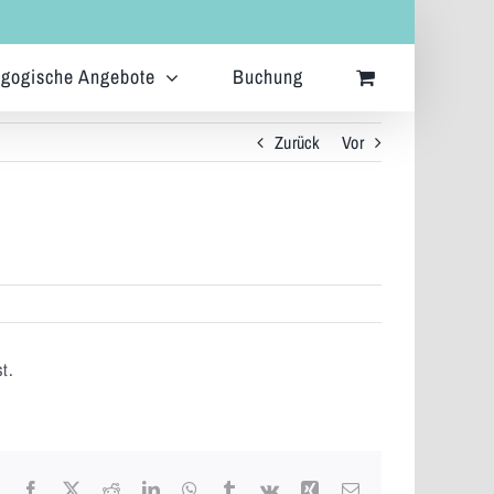
gogische Angebote
Buchung
Zurück
Vor
t.
Facebook
X
Reddit
LinkedIn
WhatsApp
Tumblr
Vk
Xing
E-