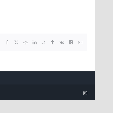
Facebook
X
Reddit
LinkedIn
WhatsApp
Tumblr
Vk
Xing
E-
Mail
Instagram